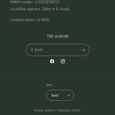
KMKR number: LV50203290731
Juriidiline aadress: Zāles tn 8, Ainaži,
Limbažu rajoon, LV-4035
Telli uudised
E-past
Facebook
Instagram
Keel
Eesti
© 2026,
Audzēt.lv
Powered by Shopify