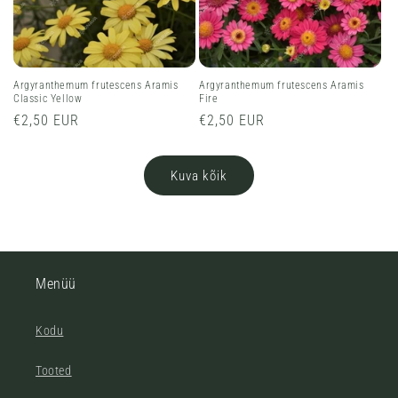
Argyranthemum frutescens Aramis
Argyranthemum frutescens Aramis
Classic Yellow
Fire
Tavahind
€2,50 EUR
Tavahind
€2,50 EUR
Kuva kõik
Menüü
Kodu
Tooted