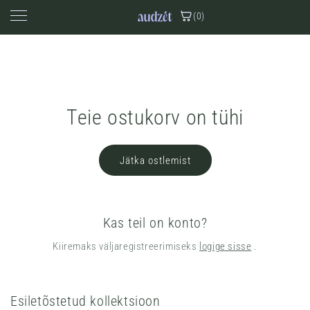
Mine
sisu
(0)
juurde
Kataloog
aitnītes
Teie ostukorv on tühi
sijas
argonijas
Jätka ostlemist
ūnijas
zamīnes
Kas teil on konto?
onijas
Kiiremaks väljaregistreerimiseks
logige sisse
.
ijas
udzāles
Esiletõstetud kollektsioon